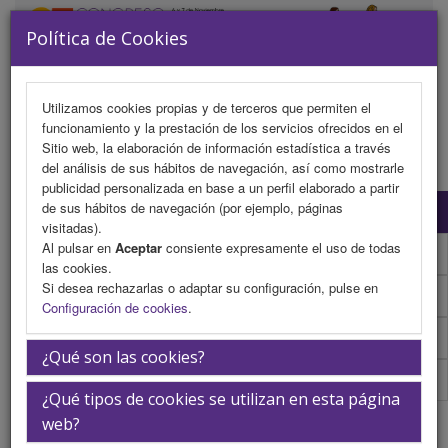
Política de Cookies
Utilizamos cookies propias y de terceros que permiten el
funcionamiento y la prestación de los servicios ofrecidos en el
MENU
Sitio web, la elaboración de información estadística a través
del análisis de sus hábitos de navegación, así como mostrarle
publicidad personalizada en base a un perfil elaborado a partir
de sus hábitos de navegación (por ejemplo, páginas
Programa científico
visitadas).
Al pulsar en
Aceptar
consiente expresamente el uso de todas
Programa científico (PDF)
las cookies.
Si desea rechazarlas o adaptar su configuración, pulse en
Normativa comunicaciones
Configuración de cookies
.
Envío de comunicaciones
¿Qué son las cookies?
Plantilla
¿Qué tipos de cookies se utilizan en esta página
Cirugía Ginecológica basada en la
web?