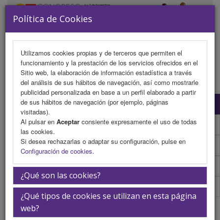
Política de Cookies
Utilizamos cookies propias y de terceros que permiten el
funcionamiento y la prestación de los servicios ofrecidos en el
MENU
Sitio web, la elaboración de información estadística a través
del análisis de sus hábitos de navegación, así como mostrarle
publicidad personalizada en base a un perfil elaborado a partir
de sus hábitos de navegación (por ejemplo, páginas
Programa científico
visitadas).
Al pulsar en
Aceptar
consiente expresamente el uso de todas
Programa científico (PDF)
las cookies.
Si desea rechazarlas o adaptar su configuración, pulse en
Normativa comunicaciones
Configuración de cookies
.
Envío de comunicaciones
¿Qué son las cookies?
Plantilla
¿Qué tipos de cookies se utilizan en esta página
Omar Rahmouni Samani
web?