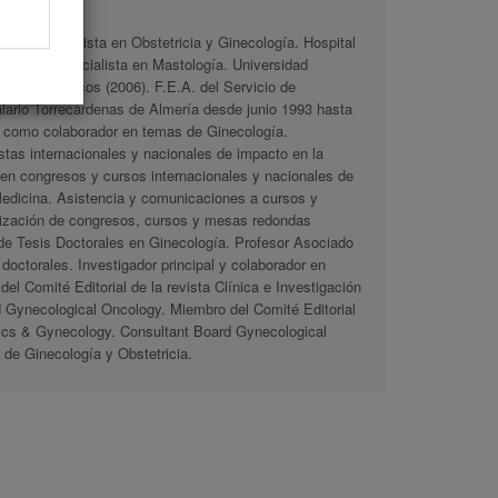
GO.
4). Especialista en Obstetricia y Ginecología. Hospital
 Máster Especialista en Mastología. Universidad
 Mastológicos (2006). F.E.A. del Servicio de
alario Torrecárdenas de Almería desde junio 1993 hasta
 y como colaborador en temas de Ginecología.
istas internacionales y nacionales de impacto en la
 en congresos y cursos internacionales y nacionales de
 Medicina. Asistencia y comunicaciones a cursos y
nización de congresos, cursos y mesas redondas
de Tesis Doctorales en Ginecología. Profesor Asociado
 doctorales. Investigador principal y colaborador en
el Comité Editorial de la revista Clínica e Investigación
d Gynecological Oncology. Miembro del Comité Editorial
trics & Gynecology. Consultant Board Gynecological
de Ginecología y Obstetricia.