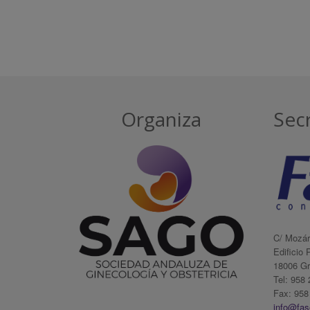
Organiza
Secr
C/ Mozár
Edificio 
18006 G
Tel: 958
Fax: 958
info@fa