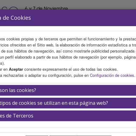
a de Cookies
mos cookies propias y de terceros que permiten el funcionamiento y la presta
vicios ofrecidos en el Sitio web, la elaboración de información estadística a tr
s de sus hábitos de navegación, así como mostrarle publicidad personalizada
un perfil elaborado a partir de sus hábitos de navegación (por ejemplo, págin
s).
ar en
Aceptar
consiente expresamente el uso de todas las cookies.
a rechazarlas o adaptar su configuración, pulse en
Configuración de cookies
.
AREA CIENTÍFICA
INSCRIPCIÓN
ALOJAMIENTO
son las cookies?
tipos de cookies se utilizan en esta página web?
el Fiol Ruíz
es de Terceros
Hospital Universitario Mater