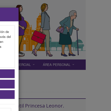
ción de
avés del
 en
as
EXP. COMERCIAL
ÁREA PERSONAL
no Infantil Princesa Leonor.