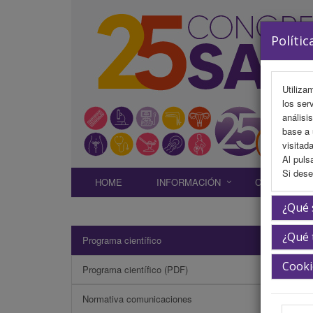
Polític
Utiliza
los ser
análisi
base a 
visitada
Al puls
Si dese
HOME
INFORMACIÓN
COMITÉS
¿Qué 
¿Qué 
Programa científico
Gabri
Cooki
Programa científico (PDF)
Normativa comunicaciones